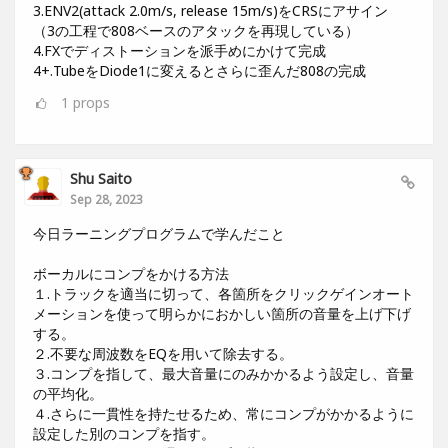
3.ENV2(attack 2.0m/s, release 15m/s)をCRSにアサイン
（3の工程で808ベースのアタックを再現している）
4.FXでディストーションを派手めにかけて完成
4+.TubeをDiode1に変えるとさらに歪んだ808の完成
1
props
Shu Saito
Sep 28, 2023
今日ラーニングプログラムで学んだこと
ボーカルにコンプをかける方法
１.トラックを適当に切って、各箇所をクリックゲインオート
メーションを使って明らかにおかしい箇所の音量を上げ下げ
する。
２.不要な周波数をEQを用いて除去する。
３.コンプを指して、最大音量にのみかかるよう設定し、音量
の平均化。
４.さらに一貫性を持たせるため、常にコンプがかかるように
設定した別のコンプを指す。