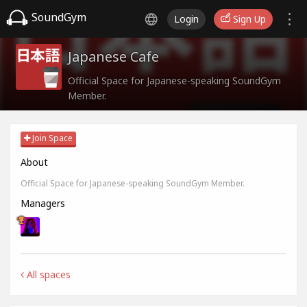
SoundGym
Login
Sign Up
Japanese Cafe
Official Space for Japanese-speaking SoundGym
Member.
Join Space
About
Official Space for Japanese-speaking SoundGym Member.
Managers
All spaces