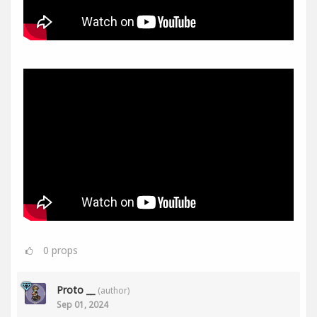
0
props
Proto __
(author)
Sep 01, 2024