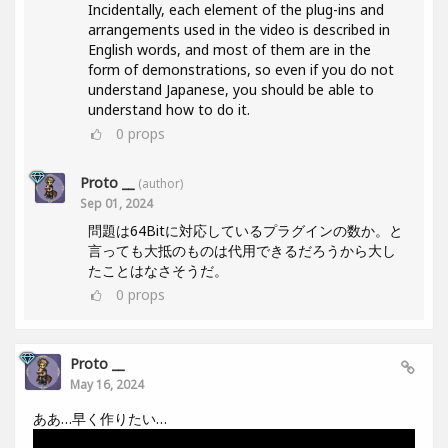
Incidentally, each element of the plug-ins and
arrangements used in the video is described in
English words, and most of them are in the
form of demonstrations, so even if you do not
understand Japanese, you should be able to
understand how to do it.
0
props
Proto __
(author)
Sep 01, 2024
問題は64Bitに対応しているプラグインの数か。と
言っても大抵のものは代用できるだろうから大し
たことはなさそうだ。
0
props
Proto __
May 16, 2024
ああ…早く作りたい…