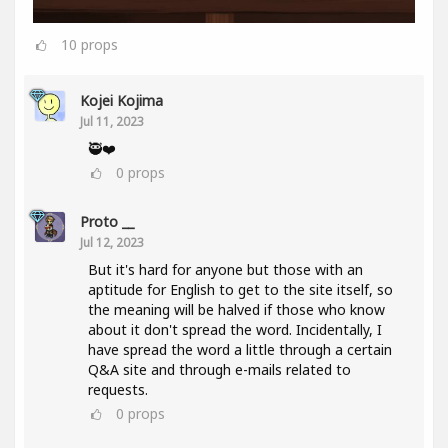
10
props
Kojei Kojima
Jul 11, 2023
🥷❤️
0
props
Proto __
Jul 12, 2023
But it's hard for anyone but those with an
aptitude for English to get to the site itself, so
the meaning will be halved if those who know
about it don't spread the word. Incidentally, I
have spread the word a little through a certain
Q&A site and through e-mails related to
requests.
0
props