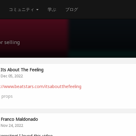
コミュニティ
学ぶ
ブログ
r selling
Its About The Feeling
Dec 05, 2022
://www.beatstars.com/itsaboutthefeeling
1
props
Franco Maldonado
Nov 24, 2022
teresting! I loved this video