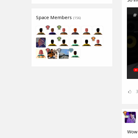
Space Members
(156)
Wow w