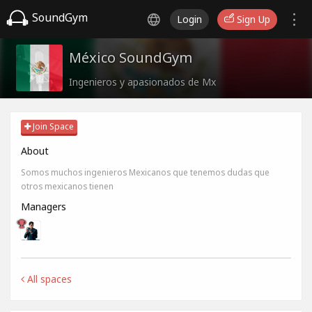
SoundGym
Login
Sign Up
México SoundGym
Ingenieros y apasionados de Mx
Join Space
About
Somos muchos ingenieros Mexicanos que tenemos dudas que
otros mexicanos tienen
Managers
All spaces