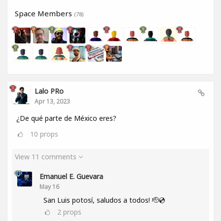
Space Members
(78)
Lalo PRo
Apr 13, 2023
¿De qué parte de México eres?
10
props
View 11 comments
Emanuel E. Guevara
May 16
San Luis potosí, saludos a todos! 🫡💿
2
props