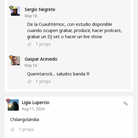
Sergio Negrete
May 16
De la Cuauhtémoc, con estudio disponible
cuando ocupen grabar, producir, hacer podcast,
grabar un DJ set o hacer un live show
1
props
Gaspar Acevedo
May 16
Queretarock... saludos banda !!!
1
props
Ligia Lupercio
Aug 11, 2024
Chilangolandia
1
props