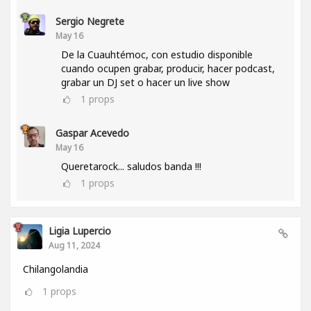
Sergio Negrete
May 16
De la Cuauhtémoc, con estudio disponible
cuando ocupen grabar, producir, hacer podcast,
grabar un DJ set o hacer un live show
1
props
Gaspar Acevedo
May 16
Queretarock... saludos banda !!!
1
props
Ligia Lupercio
Aug 11, 2024
Chilangolandia
1
props