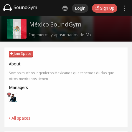
SoundGym
Login
Sign Up
México SoundGym
Ingenieros y apasionados de Mx
Join Space
About
Somos muchos ingenieros Mexicanos que tenemos dudas que
otros mexicanos tienen
Managers
All spaces