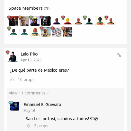
Space Members
(78)
Lalo PRo
Apr 13, 2023
¿De qué parte de México eres?
10
props
View 11 comments
Emanuel E. Guevara
May 16
San Luis potosí, saludos a todos! 🫡💿
2
props