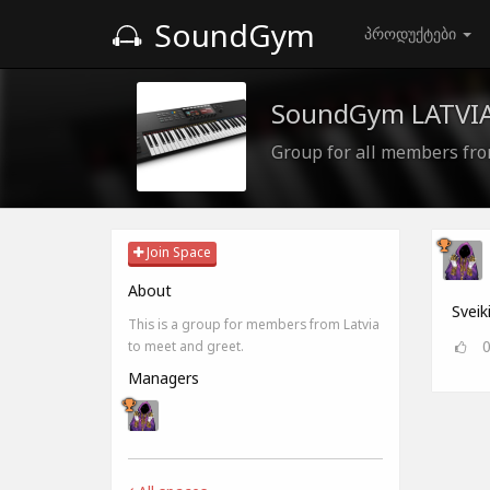
SoundGym
პროდუქტები
SoundGym LATVI
Group for all members fro
Join Space
About
Sveik
This is a group for members from Latvia
to meet and greet.
Managers