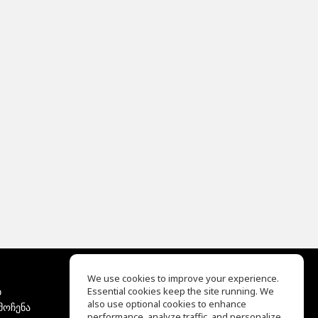
We use cookies to improve your experience.
ბ
Essential cookies keep the site running. We
EQ Ear Training
also use optional cookies to enhance
მოჩენა
Drum Machine
performance, analyze traffic, and personalize