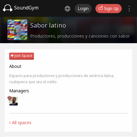
SoundGym
Login
Sign Up
Sabor latino
Productores, producciones y canciones con sabor
Join Space
About
Espacio para productores y producciones de américa latina,
cualquiera que sea el estilo.
Managers
All spaces