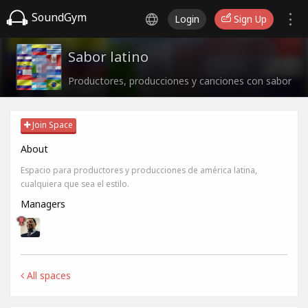
SoundGym
Login
Sign Up
Sabor latino
Productores, producciones y canciones con sabor
Join Space
About
Espacio para productores y producciones de américa latina,
cualquiera que sea el estilo.
Managers
All spaces