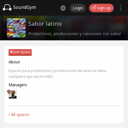
SoundGym
Login
Sign Up
Sabor latino
Productores, producciones y canciones con sabor
Join Space
About
Espacio para productores y producciones de américa latina,
cualquiera que sea el estilo.
Managers
All spaces