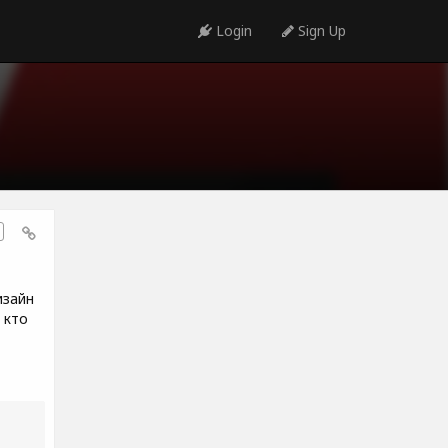
Login
Sign Up
изайн
 кто