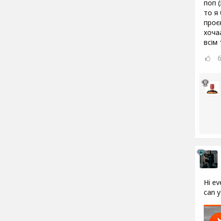
поп 
то я
проєк
хоча
всім
Hi ev
can y