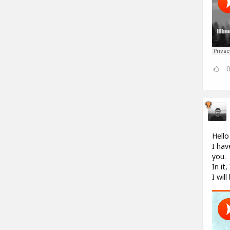
Hello
I hav
you.
In it
I wil