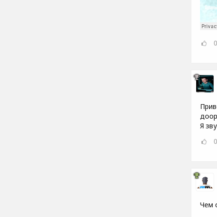
Прив
доор
Я зву
Чем 