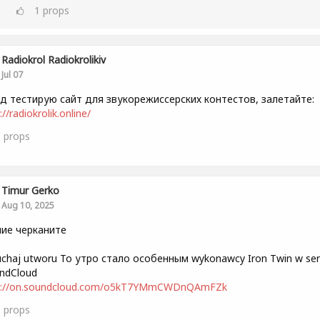
1
props
Radiokrol Radiokrolikiv
Jul 07
д тестирую сайт для звукорежиссерских контестов, залетайте:
://radiokrolik.online/
1
props
Timur Gerko
Aug 10, 2025
ие черканите
uchaj utworu То утро стало особенным wykonawcy Iron Twin w ser
ndCloud
s://on.soundcloud.com/o5kT7YMmCWDnQAmFZk
0
props