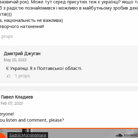
(зазвичай рок). Може тут серед присутніх теж є українці? якщо т
 б з радістю познайомився і можливо в майбутньому зробив дек
тів)))
а, національність не важлива)
 творчого натхнення!!
6
props
Дмитрий Джуган
May 20, 2023
Є Українці. Я з Полтавської області.
1
props
Павел Кладиев
Feb 07, 2023
eryone!
ou listen and comment, please?