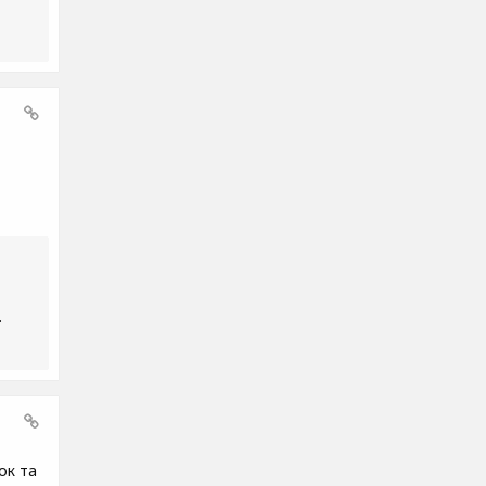
.
ок та