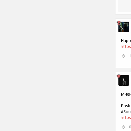
Наро
https
Мнен
Posł
#Sou
http