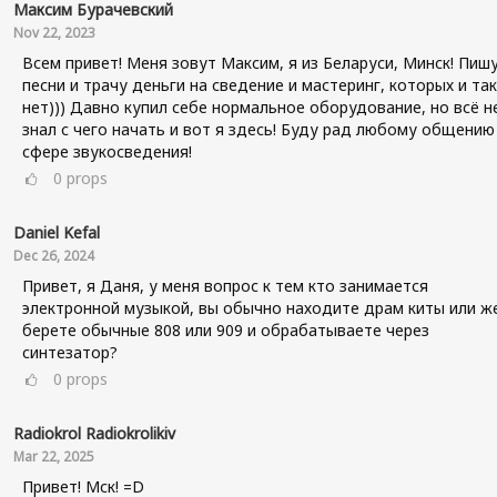
Максим Бурачевский
Nov 22, 2023
Всем привет! Меня зовут Максим, я из Беларуси, Минск! Пиш
песни и трачу деньги на сведение и мастеринг, которых и так
нет))) Давно купил себе нормальное оборудование, но всё н
знал с чего начать и вот я здесь! Буду рад любому общению
сфере звукосведения!
0
props
Daniel Kefal
Dec 26, 2024
Привет, я Даня, у меня вопрос к тем кто занимается
электронной музыкой, вы обычно находите драм киты или ж
берете обычные 808 или 909 и обрабатываете через
синтезатор?
0
props
Radiokrol Radiokrolikiv
Mar 22, 2025
Привет! Мск! =D