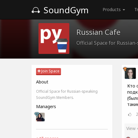
SoundGym
Products
T
Russian Cafe
Official Space for Russi
Join Space
About
Кто 
Official Space for Russian-speaking
подк
SoundGym Members.
(был
таки
Managers
View