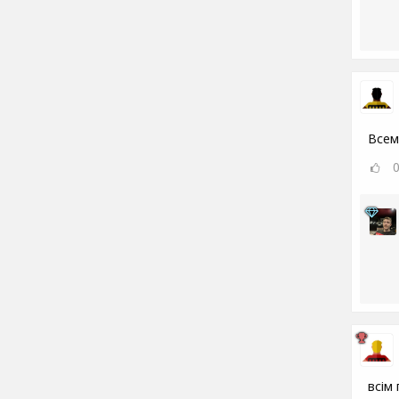
Всем
всім 