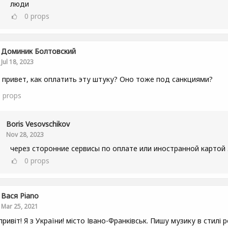
люди
0
props
Доминик Болтовский
Jul 18, 2023
 привет, как оплатить эту штуку? Оно тоже под санкциями?
0
props
Boris Vesovschikov
Nov 28, 2023
через сторонние сервисы по оплате или иностранной картой 
0
props
Вася Piano
Mar 25, 2021
привіт! Я з України! місто Івано-Франківськ. Пишу музику в стилі р