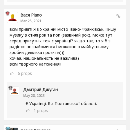
Вася Piano
Mar 25, 2021
всім привіт! Я з України! місто Івано-Франківськ. Пишу
музику в стилі рок та поп (зазвичай рок). Може тут
серед присутніх теж є українці? якщо так, то я б з
радістю познайомився і можливо в майбутньому
зробив декілька проєктів)))
хочаа, національність не важлива)
всім творчого натхнення!!
6
props
Дмитрий Джуган
May 20, 2023
Є Українці. Я з Полтавської області.
1
props