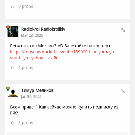
0
props
Radiokrol Radiokrolikiv
Mar 23, 2025
Ребят кто из Москвы? =D Залетайте на концерт!
https://moscow.qtickets.events/159020-bipolyarnaya-
stantsiya-vykhodit-v-efir
1
props
Тимур Меликов
Jan 30, 2025
Всем привет) Как сейчас можно купить подписку из
РФ?
1
props