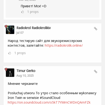
Привет! Мск! =D
1
props
Radiokrol Radiokrolikiv
Jul 07
Народ тестирую сайт для звукорежиссерских
контестов, залетайте:
https://radiokrolik.online/
1
props
Timur Gerko
Aug 10, 2025
Мнение черканите
Posłuchaj utworu То утро стало особенным wykonawcy
Iron Twin w serwisie #SoundCloud
https://on.soundcloud.com/o5kT7YMmCWDnQAmFZk