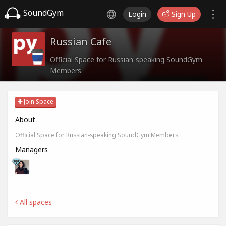
SoundGym
Login
Sign Up
Russian Cafe
Official Space for Russian-speaking SoundGym
Members.
Join Space
About
Official Space for Russian-speaking SoundGym Members.
Managers
All spaces