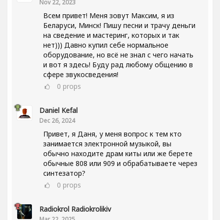
Nov 22, 2023
Всем привет! Меня зовут Максим, я из
Беларуси, Минск! Пишу песни и трачу деньги
на сведение и мастеринг, которых и так
нет))) Давно купил себе нормальное
оборудование, но всё не знал с чего начать
и вот я здесь! Буду рад любому общению в
сфере звукосведения!
0
props
Daniel Kefal
Dec 26, 2024
Привет, я Даня, у меня вопрос к тем кто
занимается электронной музыкой, вы
обычно находите драм киты или же берете
обычные 808 или 909 и обрабатываете через
синтезатор?
0
props
Radiokrol Radiokrolikiv
Mar 22, 2025