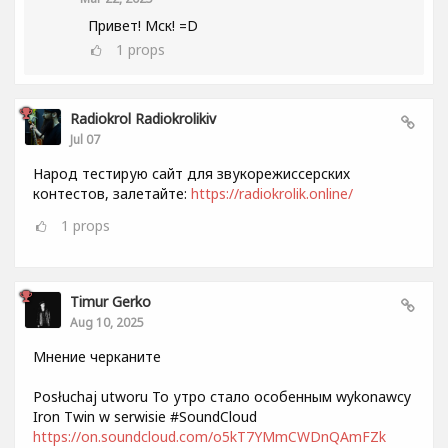
Привет! Мск! =D
1
props
Radiokrol Radiokrolikiv
Jul 07
Народ тестирую сайт для звукорежиссерских
контестов, залетайте:
https://radiokrolik.online/
1
props
Timur Gerko
Aug 10, 2025
Мнение черканите
Posłuchaj utworu То утро стало особенным wykonawcy
Iron Twin w serwisie #SoundCloud
https://on.soundcloud.com/o5kT7YMmCWDnQAmFZk