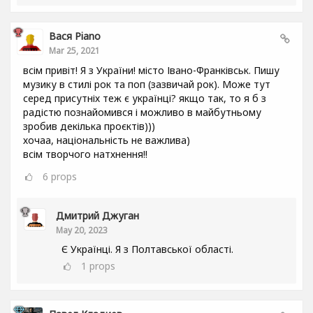
Вася Piano
Mar 25, 2021
всім привіт! Я з України! місто Івано-Франківськ. Пишу
музику в стилі рок та поп (зазвичай рок). Може тут
серед присутніх теж є українці? якщо так, то я б з
радістю познайомився і можливо в майбутньому
зробив декілька проєктів)))
хочаа, національність не важлива)
всім творчого натхнення!!
6
props
Дмитрий Джуган
May 20, 2023
Є Українці. Я з Полтавської області.
1
props