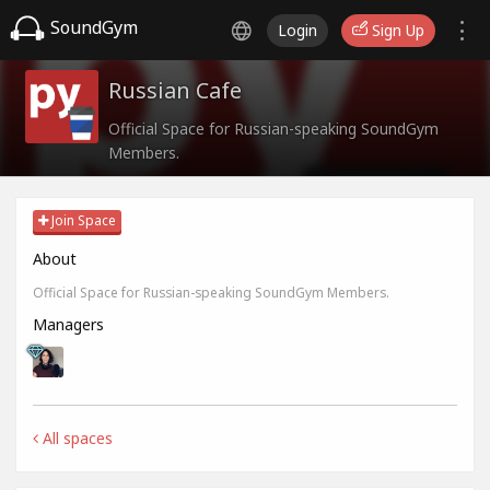
SoundGym
Login
Sign Up
Russian Cafe
Official Space for Russian-speaking SoundGym
Members.
Join Space
About
Official Space for Russian-speaking SoundGym Members.
Managers
All spaces