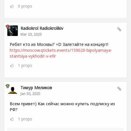
0
props
Radiokrol Radiokrolikiv
Mar 23, 2025
Ребят кто из Москвы? =D Залетайте на концерт!
https://moscow.qtickets.events/159020-bipolyarnaya-
stantsiya-vykhodit-v-efir
1
props
Тимур Меликов
Jan 30, 2025
Всем привет) Как сейчас можно купить подписку из
РФ?
1
props