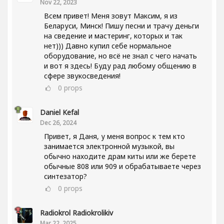
Nov 22, 2023
Всем привет! Меня зовут Максим, я из
Беларуси, Минск! Пишу песни и трачу деньги
на сведение и мастеринг, которых и так
нет))) Давно купил себе нормальное
оборудование, но всё не знал с чего начать
и вот я здесь! Буду рад любому общению в
сфере звукосведения!
0
props
Daniel Kefal
Dec 26, 2024
Привет, я Даня, у меня вопрос к тем кто
занимается электронной музыкой, вы
обычно находите драм киты или же берете
обычные 808 или 909 и обрабатываете через
синтезатор?
0
props
Radiokrol Radiokrolikiv
Mar 22, 2025