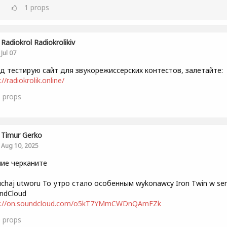
1
props
Radiokrol Radiokrolikiv
Jul 07
д тестирую сайт для звукорежиссерских контестов, залетайте:
://radiokrolik.online/
1
props
Timur Gerko
Aug 10, 2025
ие черканите
uchaj utworu То утро стало особенным wykonawcy Iron Twin w ser
ndCloud
s://on.soundcloud.com/o5kT7YMmCWDnQAmFZk
0
props