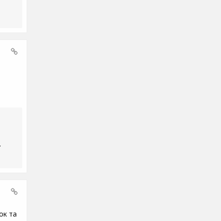
.
ок та