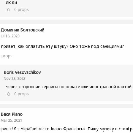
люди
0
props
Доминик Болтовский
Jul 18, 2023
 привет, как оплатить эту штуку? Оно тоже под санкциями?
0
props
Boris Vesovschikov
Nov 28, 2023
через сторонние сервисы по оплате или иностранной картой 
0
props
Вася Piano
Mar 25, 2021
привіт! Я з України! місто Івано-Франківськ. Пишу музику в стилі р