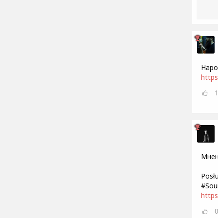
Наро
https
Мнен
Posł
#Sou
http