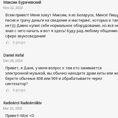
Максим Бурачевский
Nov 22, 2023
Всем привет! Меня зовут Максим, я из Беларуси, Минск! Пиш
песни и трачу деньги на сведение и мастеринг, которых и так
нет))) Давно купил себе нормальное оборудование, но всё н
знал с чего начать и вот я здесь! Буду рад любому общению
сфере звукосведения!
0
props
Daniel Kefal
Dec 26, 2024
Привет, я Даня, у меня вопрос к тем кто занимается
электронной музыкой, вы обычно находите драм киты или ж
берете обычные 808 или 909 и обрабатываете через
синтезатор?
0
props
Radiokrol Radiokrolikiv
Mar 22, 2025
Привет! Мск! =D