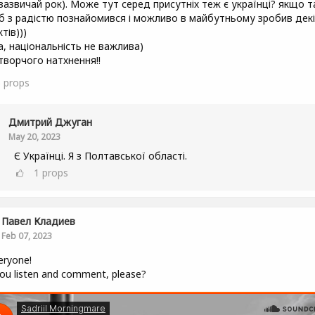
(зазвичай рок). Може тут серед присутніх теж є українці? якщо т
 б з радістю познайомився і можливо в майбутньому зробив дек
тів)))
а, національність не важлива)
 творчого натхнення!!
6
props
Дмитрий Джуган
May 20, 2023
Є Українці. Я з Полтавської області.
1
props
Павел Кладиев
Feb 07, 2023
eryone!
ou listen and comment, please?