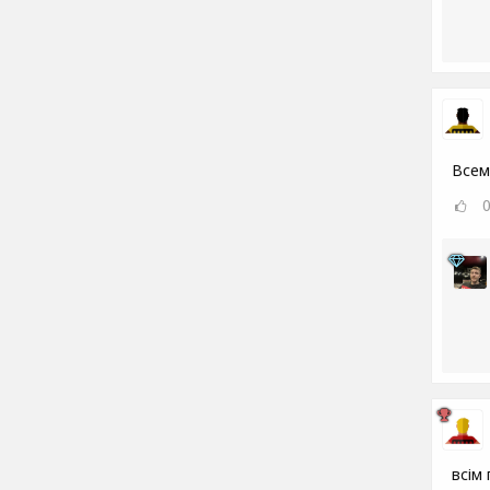
Всем
всім 