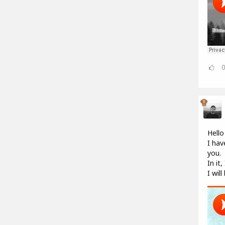
Hello
I hav
you.
In it
I wil