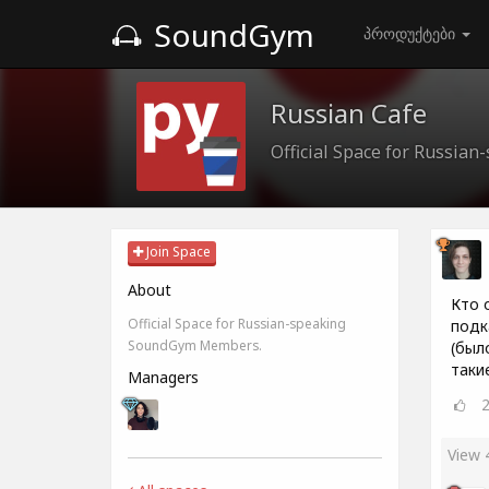
SoundGym
პროდუქტები
Russian Cafe
Official Space for Russi
Join Space
About
Кто 
Official Space for Russian-speaking
подк
SoundGym Members.
(был
таки
Managers
View