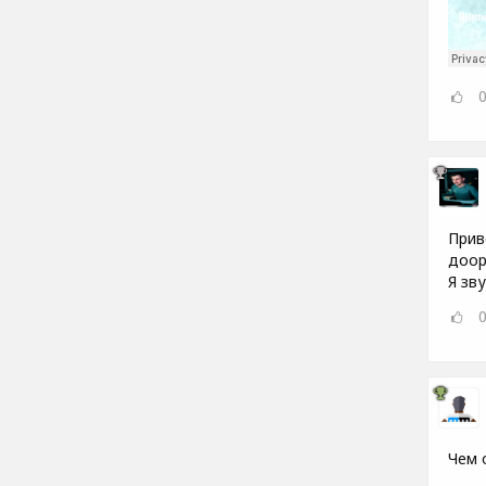
Прив
доор
Я зву
Чем 