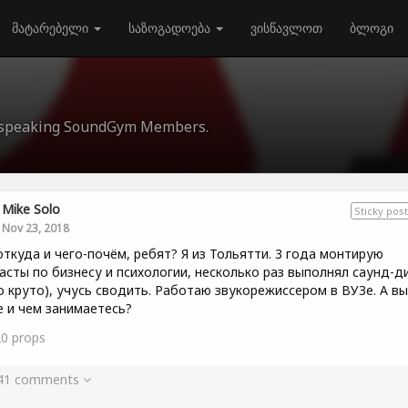
მატარებელი
საზოგადოება
ვისწავლოთ
ბლოგი
an-speaking SoundGym Members.
Mike Solo
Sticky post
Nov 23, 2018
откуда и чего-почём, ребят? Я из Тольятти. 3 года монтирую
асты по бизнесу и психологии, несколько раз выполнял саунд-д
о круто), учусь сводить. Работаю звукорежиссером в ВУЗе. А вы
е и чем занимаетесь?
20
props
 41 comments