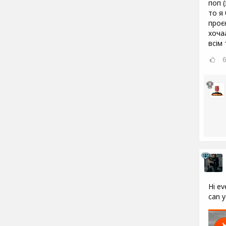
поп 
то я
проєк
хоча
всім
Hi ev
can y