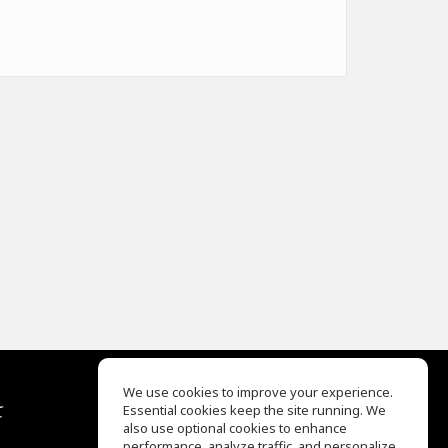
We use cookies to improve your experience.
て
Essential cookies keep the site running. We
EQ Ear Training
also use optional cookies to enhance
Drum Machine
performance, analyze traffic, and personalize