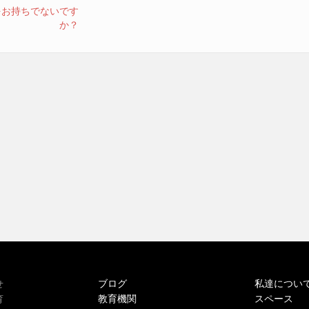
をお持ちでないです
か？
ブログ
私達につい
せ
教育機関
スペース
育