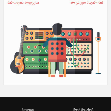
პაროლის აღდგენა
არ გაქვთ ანგარიში?
ბლოგი
ჩვენ შესახებ