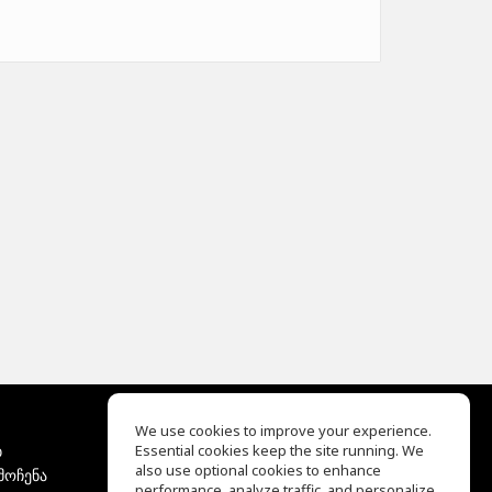
We use cookies to improve your experience.
ბ
Essential cookies keep the site running. We
EQ Ear Training
also use optional cookies to enhance
მოჩენა
Drum Machine
performance, analyze traffic, and personalize