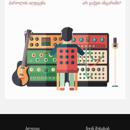
პაროლის აღდგენა
არ გაქვთ ანგარიში?
ბლოგი
ჩვენ შესახებ