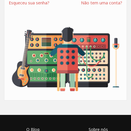
Esqueceu sua senha?
Não tem uma conta?
O Blog
Sobre nós