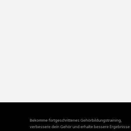
Bekomme fortgeschrittenes Gehörbildungstraining,
verbessere dein Gehör und erhalte bessere Ergebnisse 