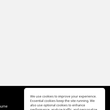
We use cookies to improve your experience.
Essential cookies keep the site running. We
EQ Ear Training
also use optional cookies to enhance
äume
Drum Machine
performance, analyze traffic, and personalize