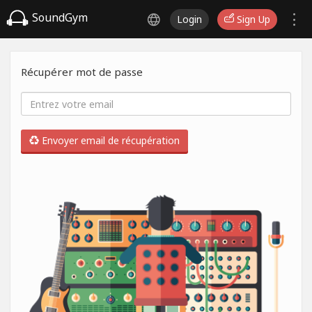
SoundGym
Login
Sign Up
Récupérer mot de passe
Envoyer email de récupération