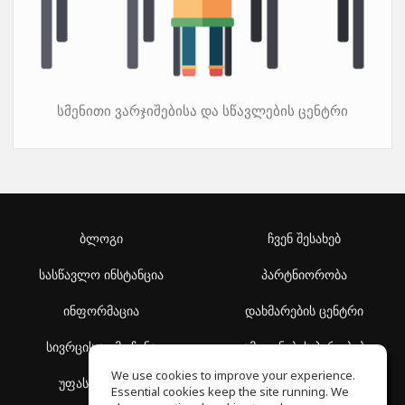
სმენითი ვარჯიშებისა და სწავლების ცენტრი
ბლოგი
ჩვენ შესახებ
სასწავლო ინსტანცია
პარტნიორობა
ინფორმაცია
დახმარების ცენტრი
სივრცის აღმოჩენა
გამოყენების პირობები
We use cookies to improve your experience.
უფასო სკოლა
კონფიდენციალურობის
Essential cookies keep the site running. We
პოლიტიკა