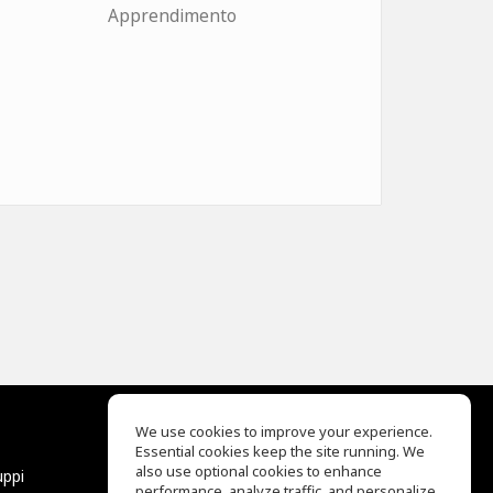
Apprendimento
We use cookies to improve your experience.
Essential cookies keep the site running. We
EQ Ear Training
also use optional cookies to enhance
uppi
Drum Machine
performance, analyze traffic, and personalize