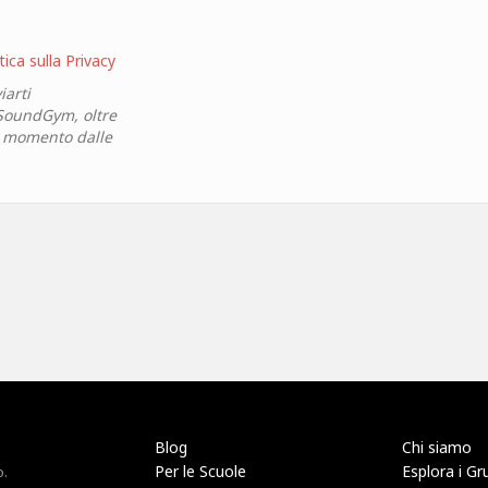
tica sulla Privacy
iarti
 SoundGym, oltre
si momento dalle
Blog
Chi siamo
Per le Scuole
Esplora i Gr
o.