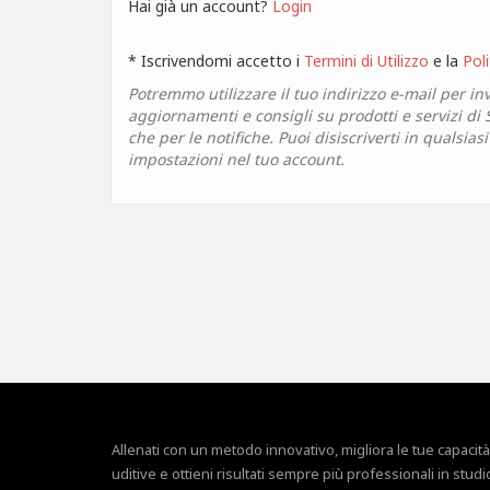
Hai già un account?
Login
* Iscrivendomi accetto i
Termini di Utilizzo
e la
Poli
Potremmo utilizzare il tuo indirizzo e-mail per inv
aggiornamenti e consigli su prodotti e servizi di
che per le notifiche. Puoi disiscriverti in qualsia
impostazioni nel tuo account.
Allenati con un metodo innovativo, migliora le tue capacità
uditive e ottieni risultati sempre più professionali in studi