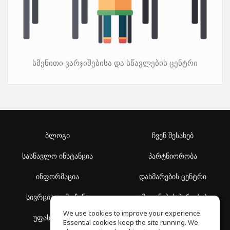
სმენითი ვარჯიშებისა და სწავლების ცენტრი
ბლოგი
ჩვენ შესახებ
სასწავლო ინსტანცია
პარტნიორობა
ინფორმაცია
დახმარების ცენტრი
სივრცის აღმოჩენა
გამოყენების პირობები
We use cookies to improve your experience.
უფასო სკოლა
კონფიდენციალურობის
Essential cookies keep the site running. We
პოლიტიკა