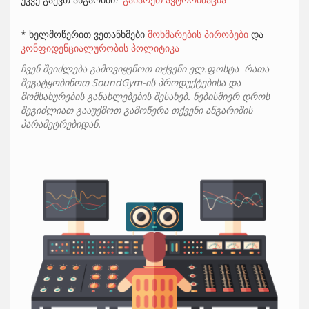
* ხელმოწერით ვეთანხმები
მოხმარების პირობები
და
კონფიდენციალურობის პოლიტიკა
ჩვენ შეიძლება გამოვიყენოთ თქვენი ელ.ფოსტა რათა
შეგატყობინოთ SoundGym-ის პროდუქტებისა და
მომსახურების განახლებების შესახებ. ნებისმიერ დროს
შეგიძლიათ გააუქმოთ გამოწერა თქვენი ანგარიშის
პარამეტრებიდან.