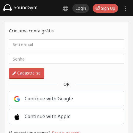
SoundGym
Login
Sign Up
Crie uma conta grátis.
Cadastre-se
OR
Continue with Google
Continue with Apple
Já possui uma conta?
Faça o acesso