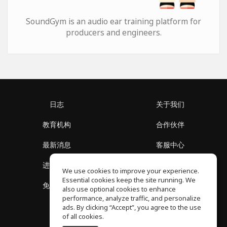
SoundGym is an audio ear training platform for
producers and engineers.
日志
关于我们
教育机构
合作伙伴
最新消息
客服中心
进入社区
关于我们
We use cookies to improve your experience.
Essential cookies keep the site running. We
免费课程
隐私政策
also use optional cookies to enhance
performance, analyze traffic, and personalize
ads. By clicking “Accept”, you agree to the use
of all cookies.