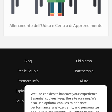
Allenamento dell'Udito e Centro di Apprendimento
Blog
Chi siamo
Per le Scuole
Partnership
Premere info
Aiuto
Esplora i Gruppi
Termini di Utilizzo
We use cookies to improve your experience.
Essential cookies keep the site running. We
Scuola gratuita
Politica sulla Privacy
also use optional cookies to enhance
performance, analyze traffic, and personalize
ads. By clicking “Accept”, you agree to the use