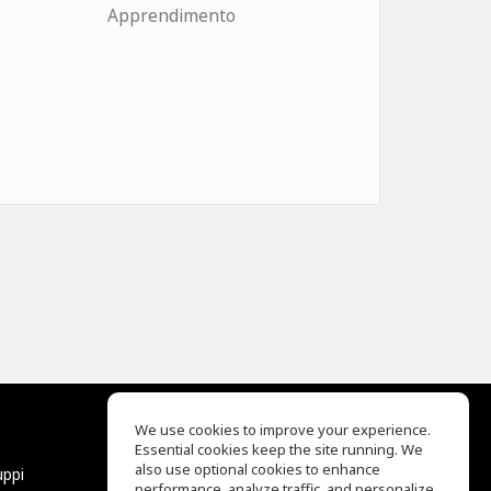
Apprendimento
We use cookies to improve your experience.
Essential cookies keep the site running. We
EQ Ear Training
also use optional cookies to enhance
uppi
Drum Machine
performance, analyze traffic, and personalize