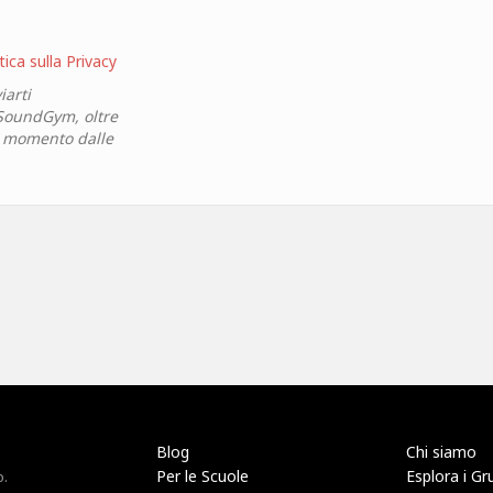
tica sulla Privacy
iarti
 SoundGym, oltre
si momento dalle
Blog
Chi siamo
Per le Scuole
Esplora i Gr
o.