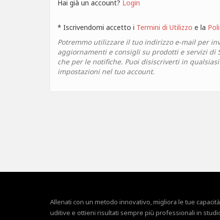
Hai già un account?
Login
* Iscrivendomi accetto i
Termini di Utilizzo
e la
Poli
Potremmo utilizzare il tuo indirizzo e-mail per inv
aggiornamenti e consigli su prodotti e servizi di
che per le notifiche. Puoi disiscriverti in qualsia
impostazioni nel tuo account.
Allenati con un metodo innovativo, migliora le tue capacità
uditive e ottieni risultati sempre più professionali in studi