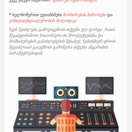
* ხელმოწერით ვეთანხმები
მოხმარების პირობები
და
კონფიდენციალურობის პოლიტიკა
ჩვენ შეიძლება გამოვიყენოთ თქვენი ელ.ფოსტა რათა
შეგატყობინოთ SoundGym-ის პროდუქტებისა და
მომსახურების განახლებების შესახებ. ნებისმიერ დროს
შეგიძლიათ გააუქმოთ გამოწერა თქვენი ანგარიშის
პარამეტრებიდან.