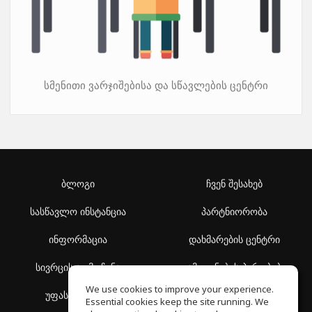
სმენითი ვარჯიშებისა და სწავლების ცენტრი
ბლოგი
ჩვენ შესახებ
სასწავლო ინსტანცია
პარტნიორობა
ინფორმაცია
დახმარების ცენტრი
სივრცის აღმოჩენა
გამოყენების პირობები
We use cookies to improve your experience.
უფასო სკოლა
კონფიდენციალურობის
Essential cookies keep the site running. We
პოლიტიკა