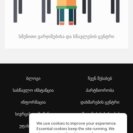
სმენითი ვარჯიშებისა და სწავლების ცენტრი
ბლოგი
ჩვენ შესახებ
სასწავლო ინსტანცია
პარტნიორობა
ინფორმაცია
დახმარების ცენტრი
სივრცის აღმოჩენა
გამოყენების პირობები
We use cookies to improve your experience.
უფასო სკოლა
კონფიდენციალურობის
Essential cookies keep the site running. We
პოლიტიკა