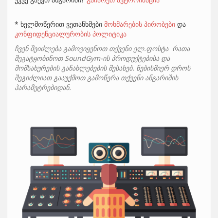
* ხელმოწერით ვეთანხმები
მოხმარების პირობები
და
კონფიდენციალურობის პოლიტიკა
ჩვენ შეიძლება გამოვიყენოთ თქვენი ელ.ფოსტა რათა
შეგატყობინოთ SoundGym-ის პროდუქტებისა და
მომსახურების განახლებების შესახებ. ნებისმიერ დროს
შეგიძლიათ გააუქმოთ გამოწერა თქვენი ანგარიშის
პარამეტრებიდან.