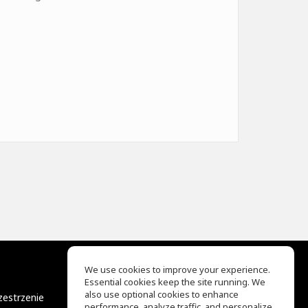
We use cookies to improve your experience.
Essential cookies keep the site running. We
EQ Ear Training
also use optional cookies to enhance
zestrzenie
Drum Machine
performance, analyze traffic, and personalize