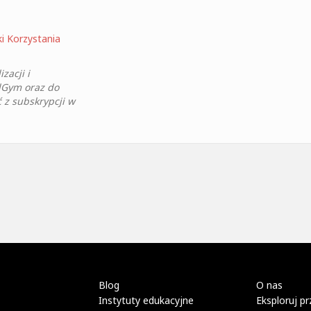
i Korzystania
zacji i
dGym oraz do
 z subskrypcji w
Blog
O nas
Instytuty edukacyjne
Eksploruj pr