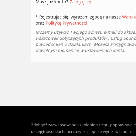
Masz już konto?
Zaloguj się
* Rejestrując się, wyrażam zgodę na nasze
Warunk
oraz
Politykę Prywatności
Możemy używać Twojego adresu e-mail do aktuali
wskazówek dotyczących produktów i usług Soun
powiadomień o działaniach. Możesz zrezygnować
dowolnym momencie w ustawieniach konta.
Zdobądź zaawansowane szkolenie słuchu, popraw swoje
umiejętności słuchania i uzyskaj lepsze wyniki w studio.