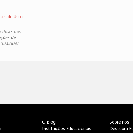
mos de Uso
e
e dicas nos
ações de
a qualquer
O Blog
Sobre nós
Instituições Educacionais
Descubra E
.