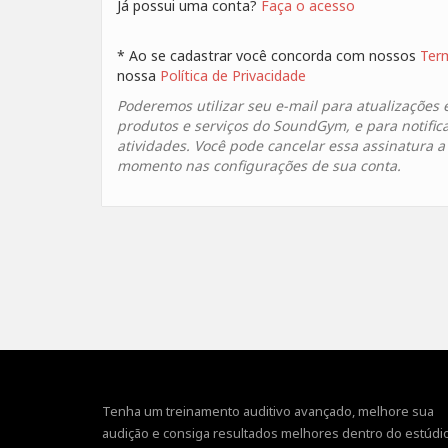
Já possui uma conta?
Faça o acesso
* Ao se cadastrar você concorda com nossos
Ter
nossa
Política de Privacidade
Poderemos utilizar seu e-mail para atualizações 
produtos e serviços do SoundGym, e para notific
atividades. Você pode cancelar essa assinatura 
momento nas configurações de sua conta.
Tenha um treinamento auditivo avançado, melhore sua
audição e consiga resultados melhores dentro do estúdio