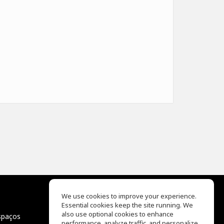
We use cookies to improve your experience.
Essential cookies keep the site running. We
EQ Ear Training
also use optional cookies to enhance
spaços
Drum Machine
performance, analyze traffic, and personalize