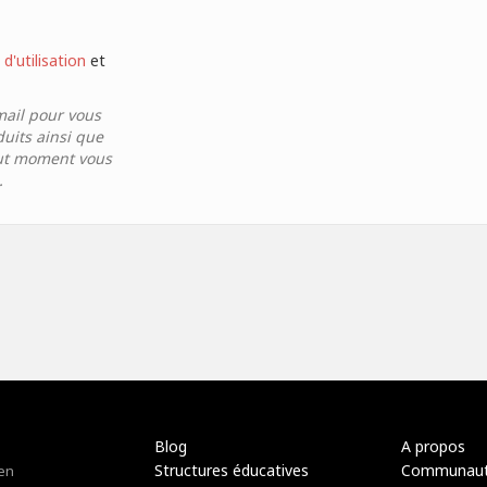
d'utilisation
et
mail pour vous
duits ainsi que
tout moment vous
.
Blog
A propos
Structures éducatives
Communau
 en