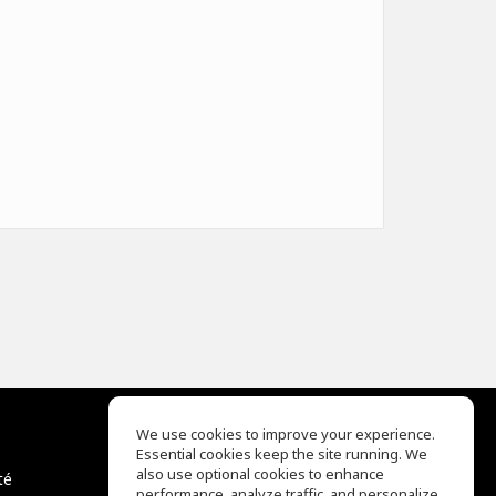
We use cookies to improve your experience.
Essential cookies keep the site running. We
EQ Ear Training
also use optional cookies to enhance
té
Drum Machine
performance, analyze traffic, and personalize