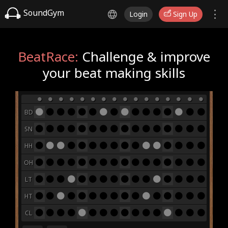
SoundGym
Login
Sign Up
BeatRace:
Challenge & improve
your beat making skills
BD
SN
HH
OH
LT
HT
CL