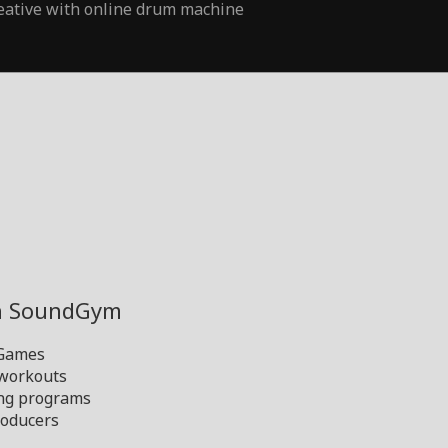
eative with online drum machine
th SoundGym
 Games
 workouts
ng programs
oducers