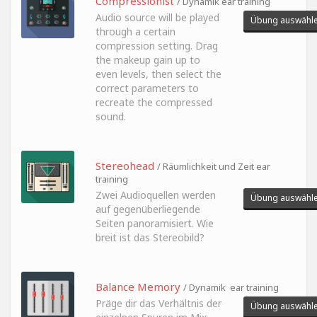
Compressionist
/ Dynamik ear training
Audio source will be played
Übung auswähl
through a certain
compression setting. Drag
the makeup gain up to
even levels, then select the
correct parameters to
recreate the compressed
sound.
Stereohead
/ Räumlichkeit und Zeit ear
training
Zwei Audioquellen werden
Übung auswähl
auf gegenüberliegende
Seiten panoramisiert. Wie
breit ist das Stereobild?
Balance Memory
/ Dynamik ear training
Präge dir das Verhältnis der
Übung auswähl