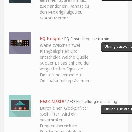
einzelnen Spuren im Mix
zueinander ein. Kannst du
den Mix originalgetreu
reproduzieren?
EQ Knight
/ EQ-Einstellung ear training
Wähle zwischen zwei
Übung auswähl
Klangbeispielen und
entscheide welche Quelle
(A oder B) das anhand der
vorgestellten Equalizer-
Einstellung veränderte
Originalsignal repräsentiert.
Peak Master
/ EQ-Einstellung ear training
Durch einen Glockenfilter
Übung auswähl
(Bell-Filter) wird ein
bestimmter
Frequenzbereich im
Spektrum angehoben.