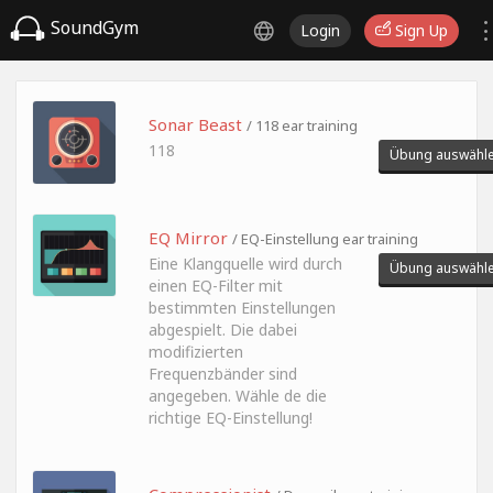
SoundGym
Login
Sign Up
Sonar Beast
/ 118 ear training
118
Übung auswähl
EQ Mirror
/ EQ-Einstellung ear training
Eine Klangquelle wird durch
Übung auswähl
einen EQ-Filter mit
bestimmten Einstellungen
abgespielt. Die dabei
modifizierten
Frequenzbänder sind
angegeben. Wähle de die
richtige EQ-Einstellung!