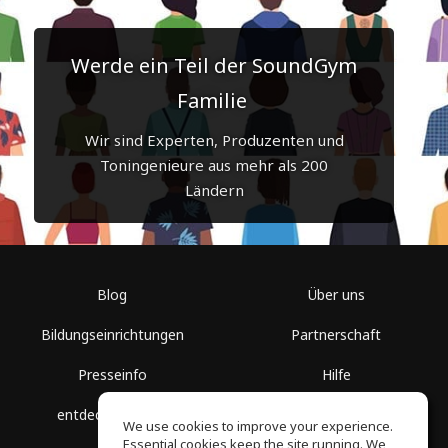
Werde ein Teil der SoundGym
Familie
Wir sind Experten, Produzenten und
Toningenieure aus mehr als 200
Ländern
Blog
Über uns
Bildungseinrichtungen
Partnerschaft
Presseinfo
Hilfe
entdecke Räume
Nutzungsbedingungen
We use cookies to improve your experience.
Essential cookies keep the site running. We