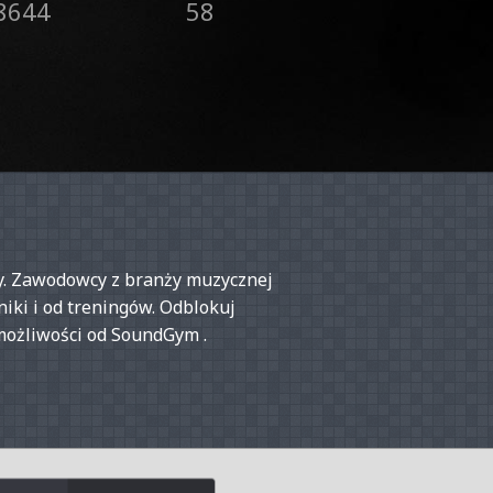
8644
58
awy. Zawodowcy z branży muzycznej
iki i od treningów. Odblokuj
ożliwości od SoundGym .