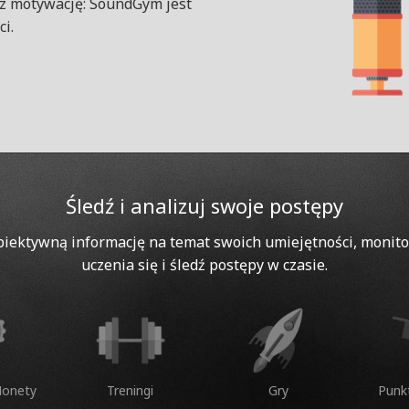
az motywację: SoundGym jest
i.
Śledź i analizuj swoje postępy
biektywną informację na temat swoich umiejętności, monito
uczenia się i śledź postępy w czasie.
Monety
Treningi
Gry
Punk