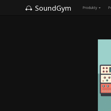
SoundGym
Produkty
P