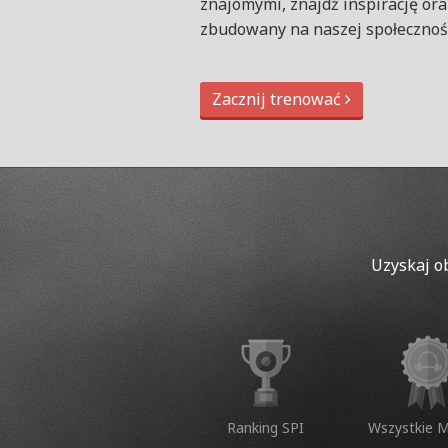
znajomymi, znajdź inspirację or
zbudowany na naszej społecznośc
Zacznij trenować
Uzyskaj o
Ranking SPI
Wszystkie 