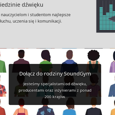
ziedzinie dźwięku
nauczycielom i studentom najlepsze
uchu, uczenia się i komunikacji.
Dołącz do rodziny SoundGym
Jesteśmy specjalistami od dźwięku,
producentami oraz inżynierami z ponad
200 krajów.