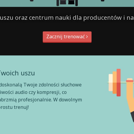
a uszu oraz centrum nauki dla producentów i 
Zacznij trenować
Twoich uszu
udoskonalą Twoje zdolności słuchowe
iwości audio czy kompresji, co
abrzmią profesjonalnie. W dowolnym
rostu trenuj!