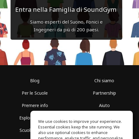
Entra nella Famiglia di SoundGym
Siamo esperti del Suono, Fonici e
Ingegneri da più di 200 paesi.
Blog
Chi siamo
Per le Scuole
Partnership
Premere info
Aiuto
Esplora i Gruppi
Termini di Utilizzo
We use cookies to improve your experience.
Essential cookies keep the site running. We
Scuola gratuita
Politica sulla Privacy
also use optional cookies to enhance
performance, analyze traffic, and personalize