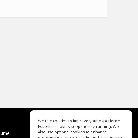
We use cookies to improve your experience.
Essential cookies keep the site running. We
EQ Ear Training
also use optional cookies to enhance
äume
Drum Machine
performance, analyze traffic, and personalize