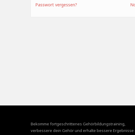
Passwort vergessen?
No
Bekomme fortgeschrittenes Gehörbildungstraining,
verbessere dein Gehör und erhalte bessere Ergebnisse 