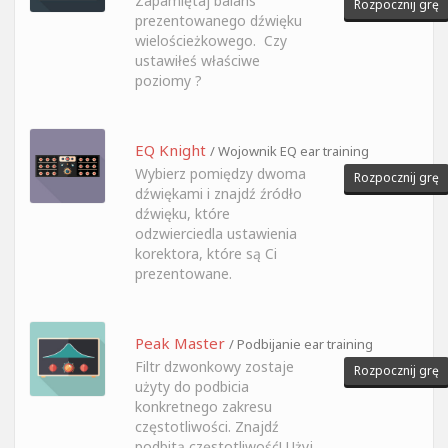
Zapamiętaj balans
Rozpocznij grę
prezentowanego dźwięku
wielościeżkowego. Czy
ustawiłeś właściwe
poziomy ?
EQ Knight
/ Wojownik EQ ear training
Wybierz pomiędzy dwoma
Rozpocznij grę
dźwiękami i znajdź źródło
dźwięku, które
odzwierciedla ustawienia
korektora, które są Ci
prezentowane.
Peak Master
/ Podbijanie ear training
Filtr dzwonkowy zostaje
Rozpocznij grę
użyty do podbicia
konkretnego zakresu
częstotliwości. Znajdź
podbitą częstotliwość! Użyj