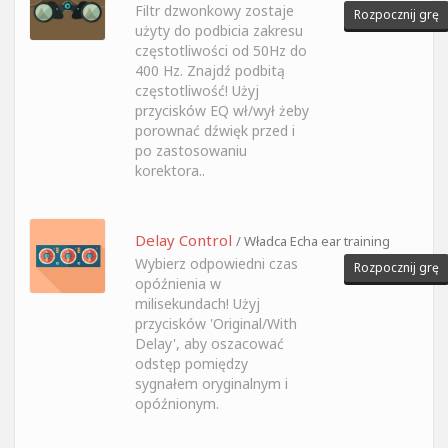
Filtr dzwonkowy zostaje
Rozpocznij grę
użyty do podbicia zakresu
częstotliwości od 50Hz do
400 Hz. Znajdź podbitą
częstotliwość! Użyj
przycisków EQ wł/wył żeby
porownać dźwięk przed i
po zastosowaniu
korektora..
Delay Control
/ Władca Echa ear training
Wybierz odpowiedni czas
Rozpocznij grę
opóźnienia w
milisekundach! Użyj
przycisków 'Original/With
Delay', aby oszacować
odstęp pomiędzy
sygnałem oryginalnym i
opóźnionym.