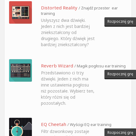
Distorted Reality
/ Znajdź przester ear
training
Usłyszysz dwa dźwięki.
Rozpocznij grę
Jeden z nich jest bardziej
zniekształcony od
drugiego. Który dźwięk jest
bardziej zniekształcony?
Reverb Wizard
/ Magik pogłosu ear training
Przedstawiono ci trzy
Rozpocznij grę
dźwięki. Jeden z nich ma
inne ustawienia pogłosu
niż pozostałe. Wybierz ten,
który różni się od
pozostałych.
EQ Cheetah
/ Wyścigi EQ ear training
Filtr dzwonkowy zostaje
Rozpocznij grę