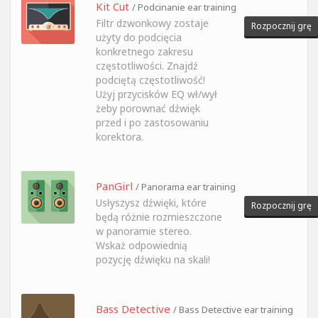
Kit Cut
/ Podcinanie ear training
Filtr dzwonkowy zostaje
Rozpocznij grę
użyty do podcięcia
konkretnego zakresu
częstotliwości. Znajdź
podciętą częstotliwość!
Użyj przycisków EQ wł/wył
żeby porownać dźwięk
przed i po zastosowaniu
korektora.
PanGirl
/ Panorama ear training
Usłyszysz dźwięki, które
Rozpocznij grę
będą różnie rozmieszczone
w panoramie stereo.
Wskaż odpowiednią
pozycję dźwięku na skali!
Bass Detective
/ Bass Detective ear training