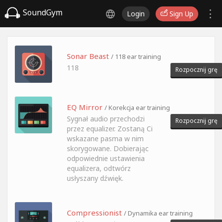
SoundGym
Login
Sign Up
Sonar Beast
/ 118 ear training
118
Rozpocznij grę
EQ Mirror
/ Korekcja ear training
Sygnał audio przechodzi
Rozpocznij grę
przez equalizer. Zostaną Ci
wskazane pasma w nim
skorygowane. Dobierając
odpowiednie ustawienia
equalizera, odtwórz
usłyszany dźwięk.
Compressionist
/ Dynamika ear training