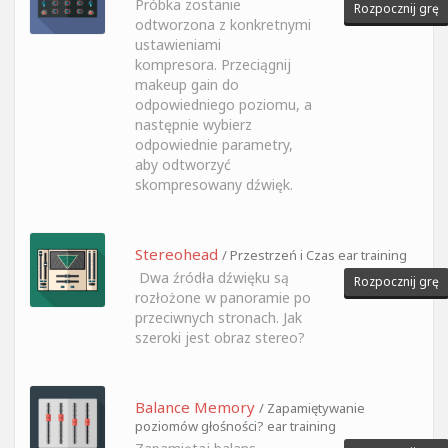
Próbka zostanie
Rozpocznij grę
odtworzona z konkretnymi
ustawieniami
kompresora. Przeciągnij
makeup gain do
odpowiedniego poziomu, a
następnie wybierz
odpowiednie parametry,
aby odtworzyć
skompresowany dźwięk.
Stereohead
/ Przestrzeń i Czas ear training
Dwa źródła dźwięku są
Rozpocznij grę
rozłożone w panoramie po
przeciwnych stronach. Jak
szeroki jest obraz stereo?
Balance Memory
/ Zapamiętywanie
poziomów głośności? ear training