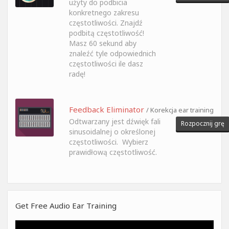
użyty do podbicia
konkretnego zakresu
częstotliwości. Znajdź
podbitą częstotliwość!
Masz 60 sekund aby
znaleźć tyle odpowiednich
częstotliwości ile dasz
radę!
Feedback Eliminator
/ Korekcja ear training
Odtwarzany jest dźwięk fali
Rozpocznij grę
sinusoidalnej o określonej
częstotliwości. Wybierz
prawidłową częstotliwość.
Get Free Audio Ear Training