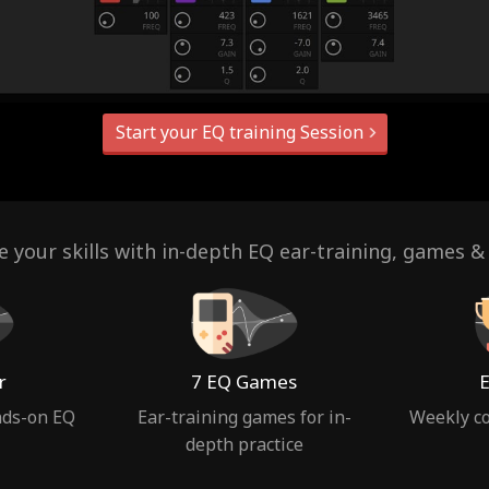
Start your EQ training Session
 your skills with in-depth EQ ear-training, games &
r
7 EQ Games
E
nds-on EQ
Ear-training games for in-
Weekly co
depth practice