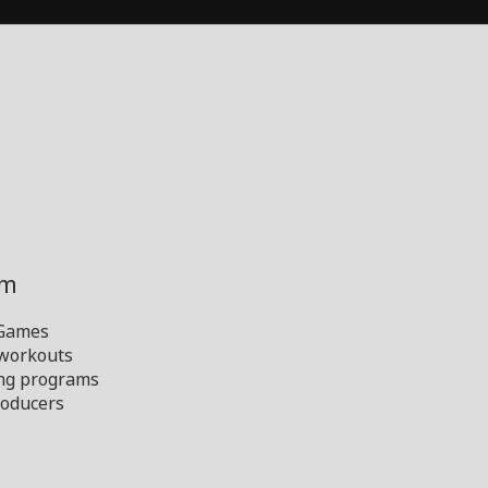
ym
 Games
 workouts
ng programs
oducers