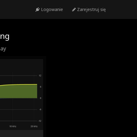
Logowanie
Zarejestruj się
ing
day