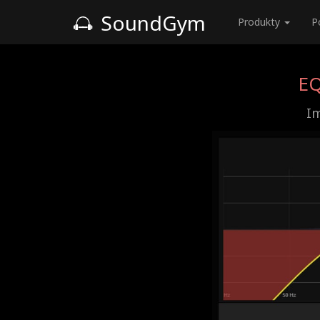
SoundGym
Produkty
P
EQ
Im