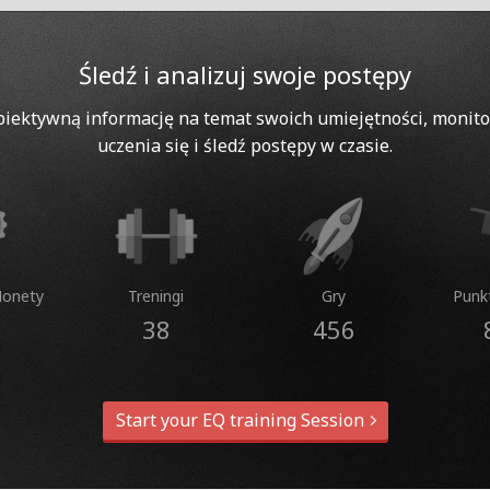
Śledź i analizuj swoje postępy
biektywną informację na temat swoich umiejętności, monito
uczenia się i śledź postępy w czasie.
Monety
Treningi
Gry
Punk
38
456
Start your EQ training Session