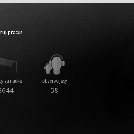
ruj proces
ty za naukę
Obserwujący
8644
58