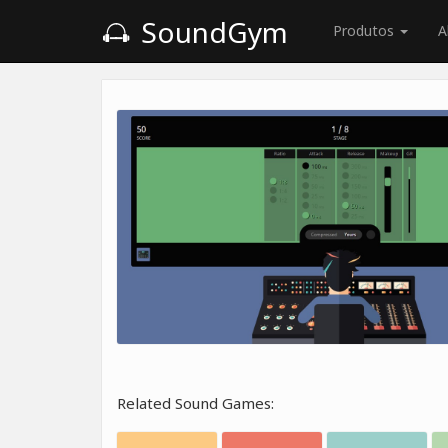
SoundGym
Produtos
A
Related Sound Games: