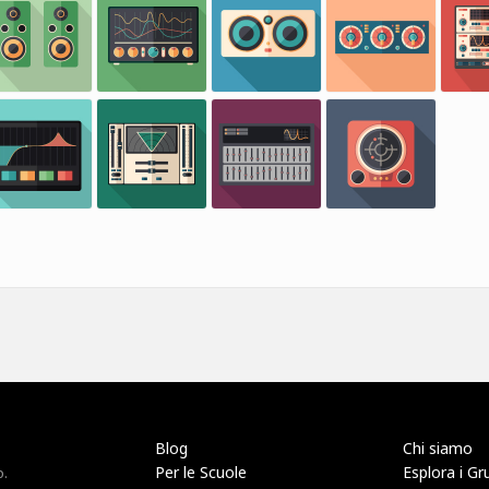
Blog
Chi siamo
Per le Scuole
Esplora i Gr
o.