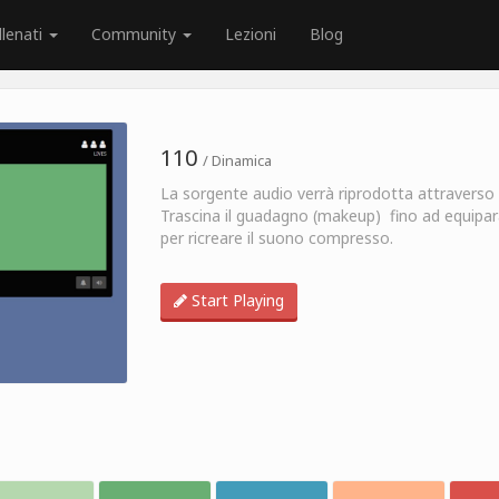
llenati
Community
Lezioni
Blog
110
/ Dinamica
La sorgente audio verrà riprodotta attravers
Trascina il guadagno (makeup) fino ad equiparare
per ricreare il suono compresso.
Start Playing