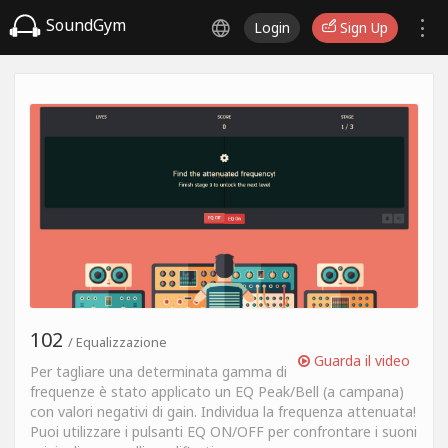
SoundGym
Login
Sign Up
102
/ Equalizzazione
Guarda il video
Per tagliare una determinata gamma di
frequenze è stato applicato un EQ Peak/Bell (a campana)
con valori negativi di gain. Individua la frequenza attenuata!
Puoi utilizzare i pulsanti EQ ON/OFF per confrontare i suoni