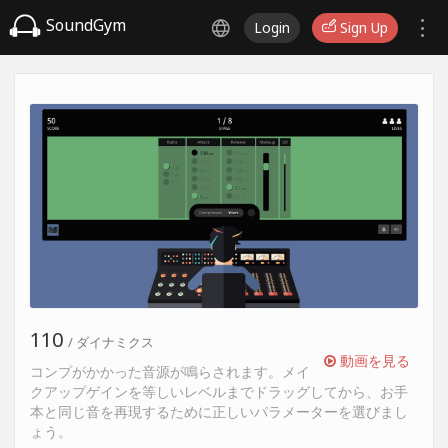
SoundGym
Login
Sign Up
110
/ ダイナミクス
動画を見る
コンプがかかった音源が鳴らされます。メイ
クアップゲインを等しいレベルまでドラッグしてから、お手
本と同じ音を再現するために正しいパラメーターを選びまし
ょう。