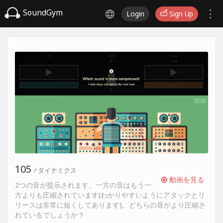
SoundGym
Login
Sign Up
105
/ ダイナミクス
動画を見る
2つの音が提示されます。一方の音はもう一
方よりも圧縮されています(わかりやすいようにアタックとリ
リースは非常に短くしてあります)。どちらの音がより圧縮さ
れているでしょうか？