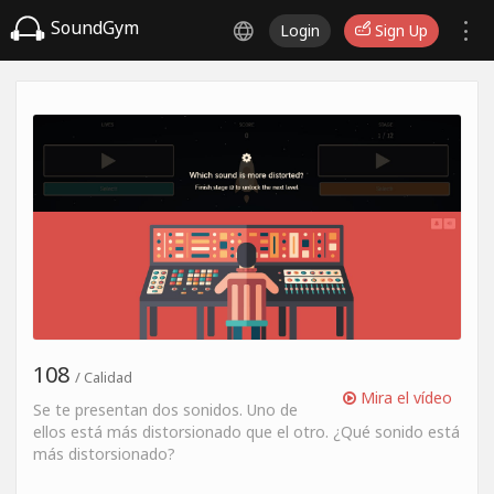
SoundGym
Login
Sign Up
108
/ Calidad
Mira el vídeo
Se te presentan dos sonidos. Uno de
ellos está más distorsionado que el otro. ¿Qué sonido está
más distorsionado?