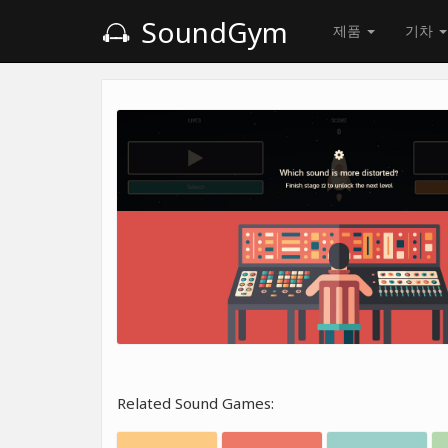
SoundGym
제품
기차
Related Sound Games: