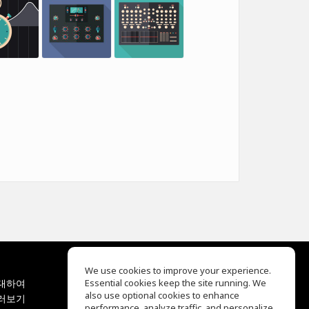
We use cookies to improve your experience.
대하여
Essential cookies keep the site running. We
EQ Ear Training
also use optional cookies to enhance
러보기
Drum Machine
performance, analyze traffic, and personalize