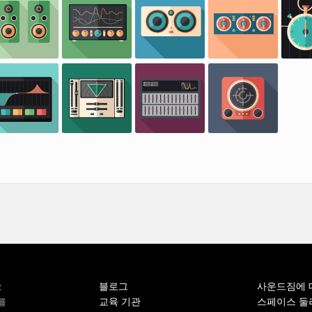
블로그
사운드짐에 
오
교육 기관
스페이스 둘
를