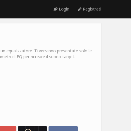
Login
Registrati
un equalizzatore. Ti verranno presentate solo le
metri di EQ per ricreare il suono target.