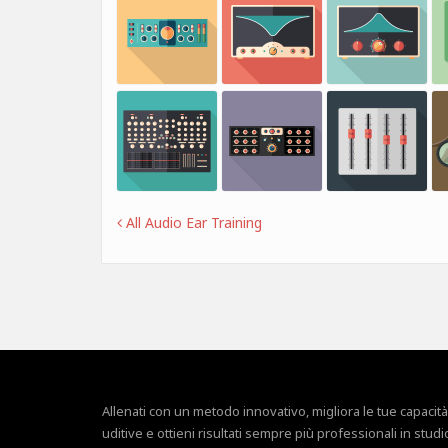
All Audio Ear Training
Allenati con un metodo innovativo, migliora le tue capacità
uditive e ottieni risultati sempre più professionali in studi