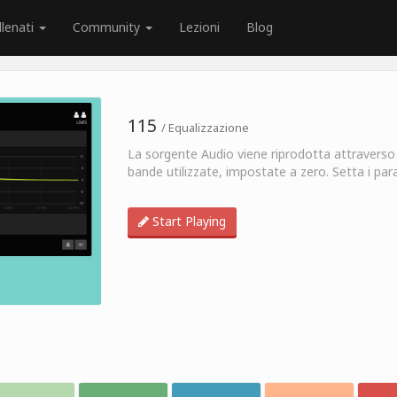
llenati
Community
Lezioni
Blog
115
/ Equalizzazione
La sorgente Audio viene riprodotta attraverso 
bande utilizzate, impostate a zero. Setta i para
Start Playing