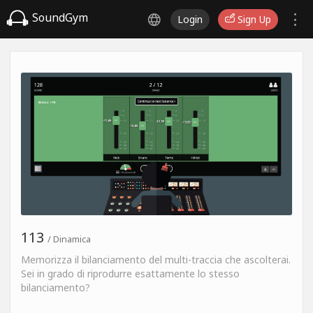
SoundGym
Login
Sign Up
113
/ Dinamica
Memorizza il bilanciamento del multi-traccia che ascolterai.
Sei in grado di riprodurre esattamente lo stesso
bilanciamento?