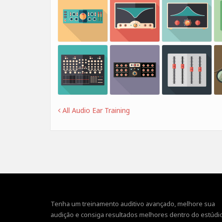
All Audio Ear Training
Tenha um treinamento auditivo avançado, melhore sua
audição e consiga resultados melhores dentro do estúdio