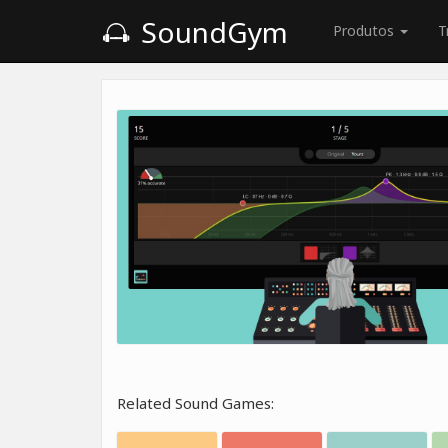
SoundGym
Produtos
T
Related Sound Games: