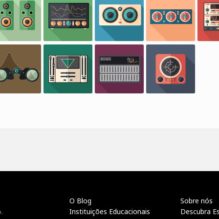
O Blog
Sobre nós
Instituições Educacionais
Descubra E
.