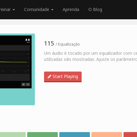
reinar
Comunidade
Aprenda
O Blog
115
/ Equalização
Um áudio é tocado por um equalizador com ce
utilizadas são mostradas. Ajuste os parâmetro
Start Playing