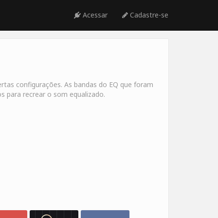
Acessar
Cadastre-se
rtas configurações. As bandas do EQ que foram
s para recrear o som equalizado.