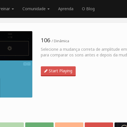
reinar
Comunidade
Aprenda
O Blog
106
/ Dinâmica
Selecione a mudança correta de amplitude e
para comparar os sons antes e depois da mud
Start Playing