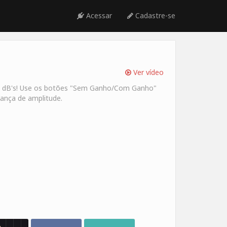
Acessar
Cadastre-se
Ver vídeo
m dB's! Use os botões "Sem Ganho/Com Ganho"
ança de amplitude.