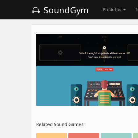
SoundGym
Produtos
T
Related Sound Games: