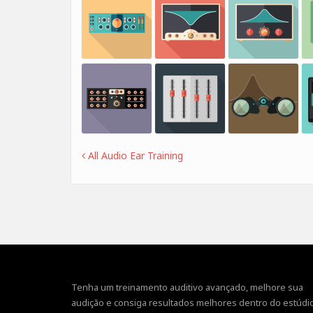
All Audio Ear Training
Tenha um treinamento auditivo avançado, melhore sua
audição e consiga resultados melhores dentro do estúdio